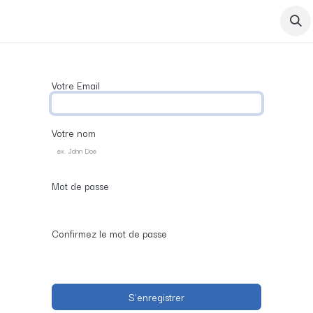
Nos médecins
Clinique
Votre séjour
Localisation
Perte de 
Votre Email
Votre nom
Mot de passe
Confirmez le mot de passe
S'enregistrer