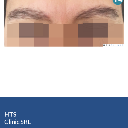
HTS​
Clinic SRL