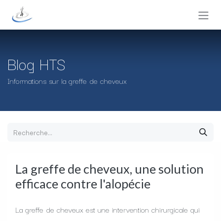
Se rendre au contenu
Blog HTS
Informations sur la greffe de cheveux
La greffe de cheveux, une solution
efficace contre l'alopécie
La greffe de cheveux est une intervention chirurgicale qui