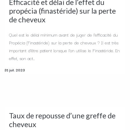
Efficacité et délai de l’effet du
propécia (finastéride) sur la perte
de cheveux
Quel est le délai minimum avant de juger de l’efficacité du
Propécia (Finastéride) sur la perte de cheveux ? Il est très
important d’être patient lorsque l’on utilise le Finastéride. En
effet, son act...
31 juil. 2023
Taux de repousse d’une greffe de
cheveux