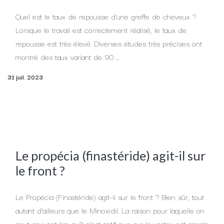
Quel est le taux de repousse d'une greffe de cheveux ?
Lorsque le travail est correctement réalisé, le taux de
repousse est très élevé. Diverses études très précises ont
montré des taux variant de 90 ...
31 juil. 2023
Le propécia (finastéride) agit-il sur
le front ?
Le Propécia (Finastéride) agit-il sur le front ? Bien sûr, tout
autant d’ailleurs que le Minoxidil. La raison pour laquelle on
peut souvent lire qu’il n’est actif que sur le vertex est simple