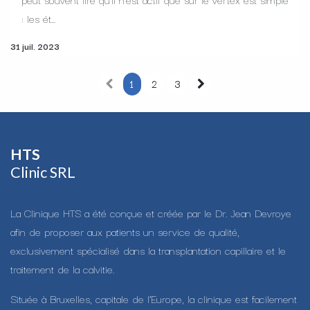
: les ét...
31 juil. 2023
1
2
3
HTS​
Clinic SRL
La Clinique HTS a été conçue et créée par le Dr. Jean Devroye
afin de proposer aux patients un service de qualité,
exclusivement spécialisé dans la transplantation capillaire et le
traitement de la calvitie.
Située à Bruxelles, capitale de l’Europe, la clinique est facilement