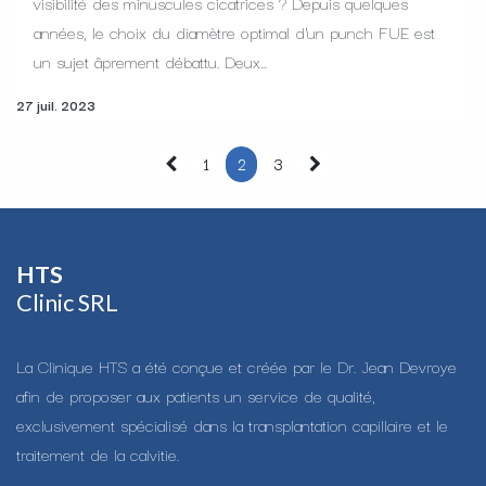
visibilité des minuscules cicatrices ? Depuis quelques
années, le choix du diamètre optimal d'un punch FUE est
un sujet âprement débattu. Deux...
27 juil. 2023
1
2
3
HTS​
Clinic SRL
La Clinique HTS a été conçue et créée par le Dr. Jean Devroye
afin de proposer aux patients un service de qualité,
exclusivement spécialisé dans la transplantation capillaire et le
traitement de la calvitie.