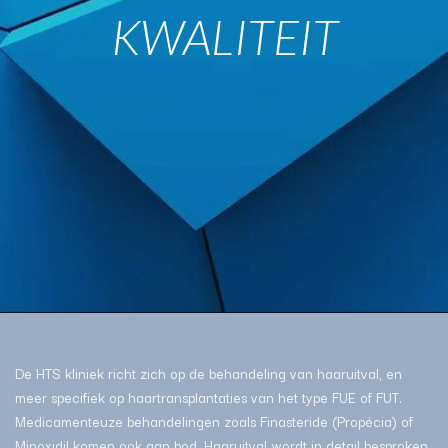
KWALITEIT​
De HTS kliniek richt zich op de behandeling van haaruitval, en
meer specifiek op haartransplantaties van het type FUE of FUT.
Medicamenteuze behandelingen zoals Finasteride (Propécia) of
Minoxidil komen ook aan bod. Haaruitval wordt in detail besproken