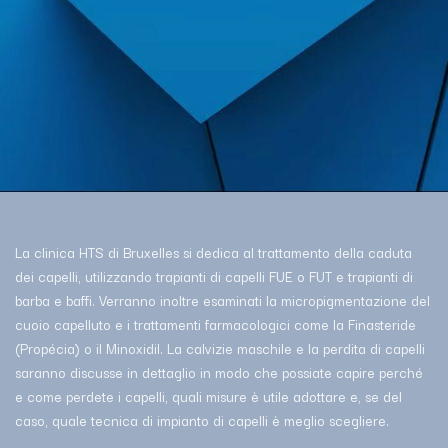
La clinica HTS di Bruxelles si dedica al trattamento della caduta
dei capelli, utilizzando trapianti di capelli FUE o FUT e trapianti di
barba e baffi. Verranno inoltre esaminati la micropigmentazione del
cuoio capelluto e i trattamenti farmacologici come la Finasteride
(Propécia) o il Minoxidil. La calvizie maschile e la perdita di capelli
saranno discusse in dettaglio in modo che possiate capire perché
e come perdete i capelli, quali misure è utile adottare e, se del
caso, quale tecnica di impianto di capelli è meglio scegliere.