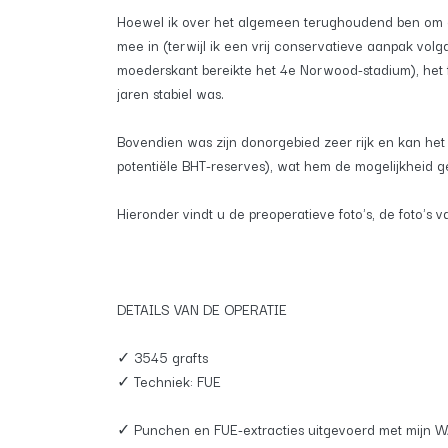
Hoewel ik over het algemeen terughoudend ben om de v
mee in (terwijl ik een vrij conservatieve aanpak volg
moederskant bereikte het 4e Norwood-stadium), het fe
jaren stabiel was.
Bovendien was zijn donorgebied zeer rijk en kan het
potentiële BHT-reserves), wat hem de mogelijkheid ge
Hieronder vindt u de preoperatieve foto's, de foto's 
DETAILS VAN DE OPERATIE
✓ 3545 grafts
✓ Techniek: FUE
✓ Punchen en FUE-extracties uitgevoerd met mijn WA