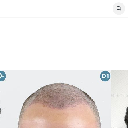
nze artsen​
Kliniek​
Uw verblijf​
Hoe hier te geraken​
Haaruitval