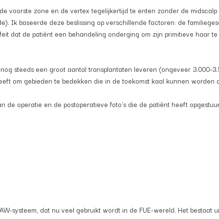
oorste zone en de vertex tegelijkertijd te enten zonder de midscalp te
de). Ik baseerde deze beslissing op verschillende factoren: de familiege
it dat de patiënt een behandeling onderging om zijn primitieve haar te 
 nog steeds een groot aantal transplantaten leveren (ongeveer 3.000-3
eft om gebieden te bedekken die in de toekomst kaal kunnen worden als 
van de operatie en de postoperatieve foto's die de patiënt heeft opgestu
W-systeem, dat nu veel gebruikt wordt in de FUE-wereld. Het bestaat 