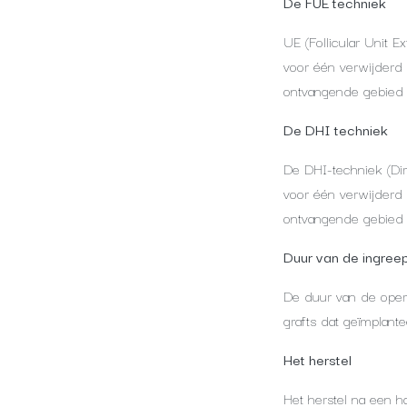
De FUE techniek
UE (Follicular Unit E
voor één verwijderd 
ontvangende gebied m
De DHI techniek
De DHI-techniek (Dir
voor één verwijderd
ontvangende gebied g
Duur van de ingree
De duur van de opera
grafts dat geïmplant
Het herstel
Het herstel na een h