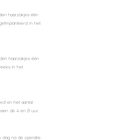
orden haarzakjes één
geïmplanteerd in het
orden haarzakjes één
eeks in het
ed en het aantal
ssen de 4 en 8 uur.
e dag na de operatie