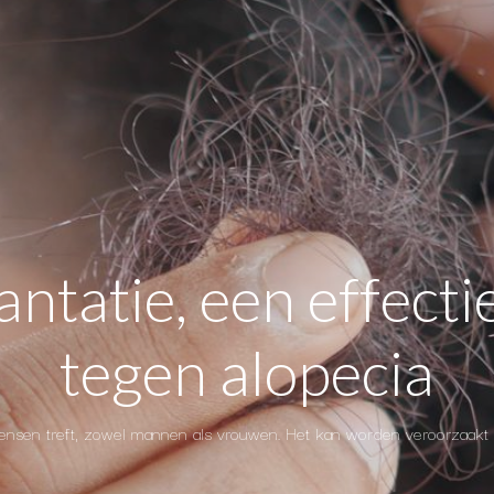
ntatie, een effecti
tegen alopecia
l mensen treft, zowel mannen als vrouwen. Het kan worden veroorzaakt