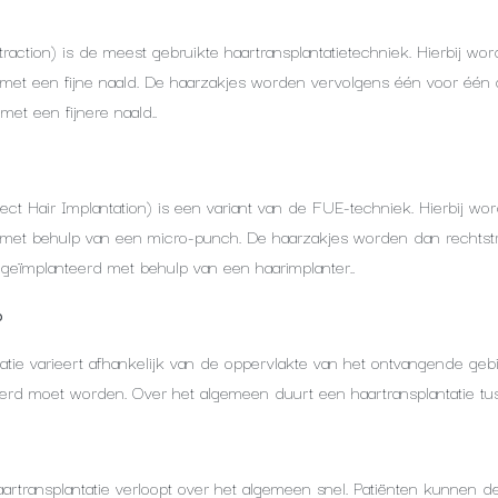
xtraction) is de meest gebruikte haartransplantatietechniek. Hierbij w
met een fijne naald. De haarzakjes worden vervolgens één voor één 
et een fijnere naald..
ect Hair Implantation) is een variant van de FUE-techniek. Hierbij w
 met behulp van een micro-punch. De haarzakjes worden dan rechtstr
eïmplanteerd met behulp van een haarimplanter..
p
tie varieert afhankelijk van de oppervlakte van het ontvangende gebi
eerd moet worden. Over het algemeen duurt een haartransplantatie tu
aartransplantatie verloopt over het algemeen snel. Patiënten kunnen d