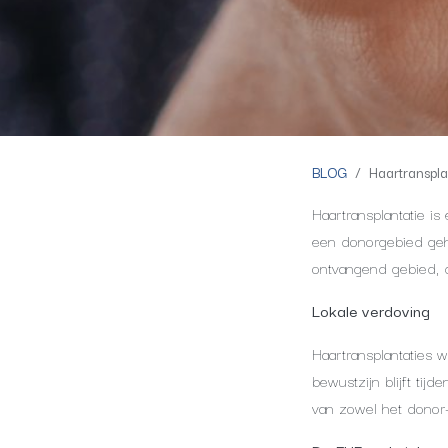
BLOG
Haartranspla
Haartransplantatie is
een donorgebied geha
ontvangend gebied, d
Lokale verdoving
Haartransplantaties w
bewustzijn blijft tij
van zowel het donor-