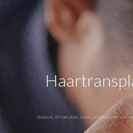
Haartranspla
Alopecia, of haaruitval, is een probleem dat vee