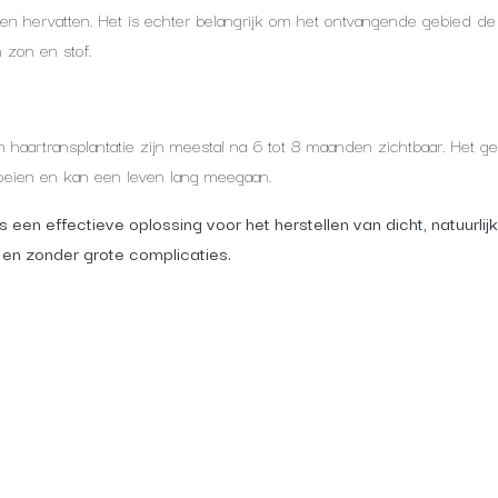
iten hervatten. Het is echter belangrijk om het ontvangende gebied d
 zon en stof.
n haartransplantatie zijn meestal na 6 tot 8 maanden zichtbaar. Het g
groeien en kan een leven lang meegaan.
s een effectieve oplossing voor het herstellen van dicht, natuurlijk
 en zonder grote complicaties.