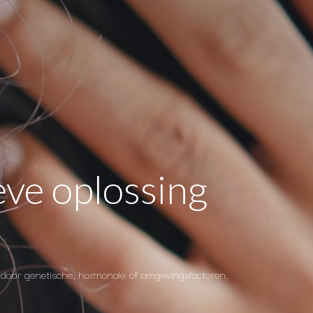
eve oplossing
 door genetische, hormonale of omgevingsfactoren.