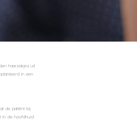
rden haarzakjes uit
mplanteerd in een
t de patiënt bij
dt in de hoofdhuid