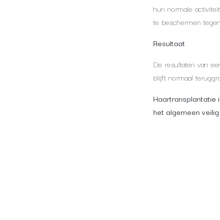
hun normale activite
te beschermen tegen
Resultaat​
De resultaten van ee
blijft normaal terug
Haartransplantatie i
het algemeen veilig