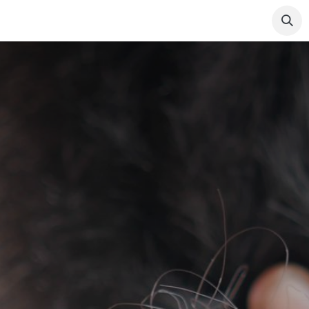
nze artsen​
Kliniek​
Uw verblijf​
Hoe hier te geraken​
Haaruitval