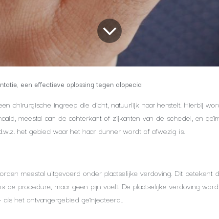
ntatie, een effectieve oplossing tegen alopecia
 een chirurgische ingreep die dicht, natuurlijk haar herstelt. Hierbij wo
ald, meestal aan de achterkant of zijkanten van de schedel, en geï
.w.z. het gebied waar het haar dunner wordt of afwezig is.
orden meestal uitgevoerd onder plaatselijke verdoving. Dit betekent da
dens de procedure, maar geen pijn voelt. De plaatselijke verdoving wor
 als het ontvangergebied geïnjecteerd..