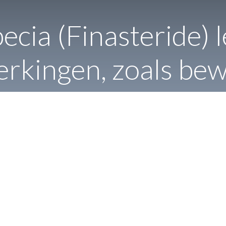
ecia (Finasteride) 
erkingen, zoals be
een artikel uit 2011