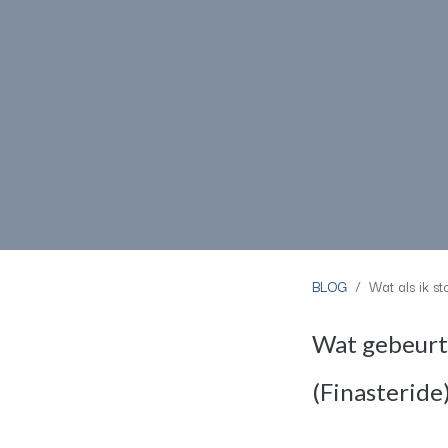
BLOG
Wat als ik st
Wat gebeurt 
(Finasteride