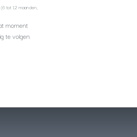
(6 tot 12 maanden,
 dat moment
g te volgen.