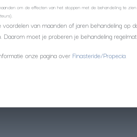
maanden om de effecten van het stoppen met de behandeling te zien 
teurs).
lle voordelen van maanden of jaren behandeling op
n. Daarom moet je proberen je behandeling regelmati
informatie onze pagina over
Finasteride/Propecia
.