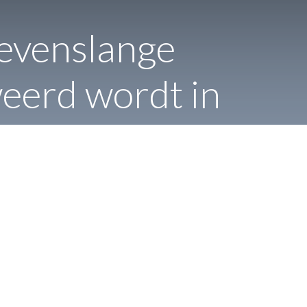
levenslange
weerd wordt in
?