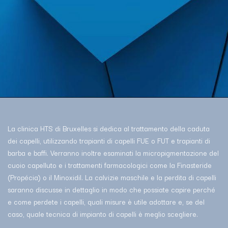
La clinica HTS di Bruxelles si dedica al trattamento della caduta
dei capelli, utilizzando trapianti di capelli FUE o FUT e trapianti di
barba e baffi. Verranno inoltre esaminati la micropigmentazione del
cuoio capelluto e i trattamenti farmacologici come la Finasteride
(Propécia) o il Minoxidil. La calvizie maschile e la perdita di capelli
saranno discusse in dettaglio in modo che possiate capire perché
e come perdete i capelli, quali misure è utile adottare e, se del
caso, quale tecnica di impianto di capelli è meglio scegliere.