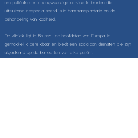
om patiënten een hoogwaardige service te bieden die
uitsluitend gespecialiseerd is in haartransplantatie en de
behandeling van kaalheid.
De kliniek ligt in Brussel, de hoofdstad van Europa, is
gemakkelijk bereikbaar en biedt een scala aan diensten die zijn
afgestemd op de behoeften van elke patiënt.
Startpagina
Neem contact op met ons
Privacy Policy
info@hts-clinic.com