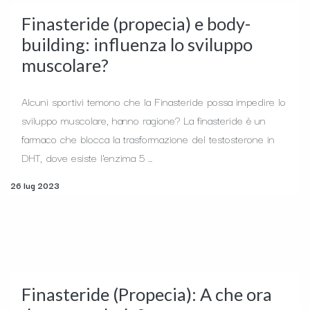
Finasteride (propecia) e body-
building: influenza lo sviluppo
muscolare?
Alcuni sportivi temono che la Finasteride possa impedire lo
sviluppo muscolare, hanno ragione? La finasteride è un
farmaco che blocca la trasformazione del testosterone in
DHT, dove esiste l'enzima 5 ...
26 lug 2023
Finasteride (Propecia): A che ora