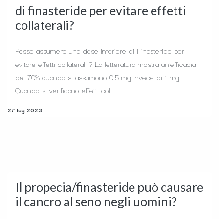
di finasteride per evitare effetti
collaterali?
Posso assumere una dose inferiore di Finasteride per
evitare effetti collaterali ? La letteratura mostra un'efficacia
del 70% quando si assumono 0,5 mg invece di 1 mg.
Quando si verificano effetti col...
27 lug 2023
Il propecia/finasteride può causare
il cancro al seno negli uomini?