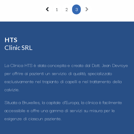
1
2
3
HTS​
Clinic SRL
La Clinica HTS è stata concepita e creata dal Dott. Jean Devroye
per offrire ai pazienti un servizio di qualità, specializzato
esclusivamente nel trapianto di capelli e nel trattamento della
calvizie.
Situata a Bruxelles, la capitale d'Europa, la clinica è facilmente
accessibile e offre una gamma di servizi su misura per le
esigenze di ciascun paziente.