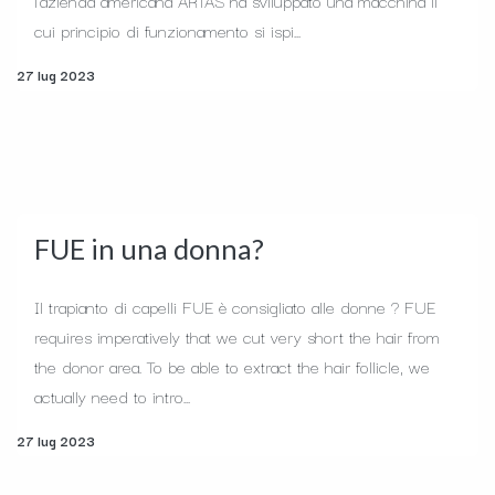
l'azienda americana ARTAS ha sviluppato una macchina il
cui principio di funzionamento si ispi...
27 lug 2023
FUE in una donna?
Il trapianto di capelli FUE è consigliato alle donne ? FUE
requires imperatively that we cut very short the hair from
the donor area. To be able to extract the hair follicle, we
actually need to intro...
27 lug 2023