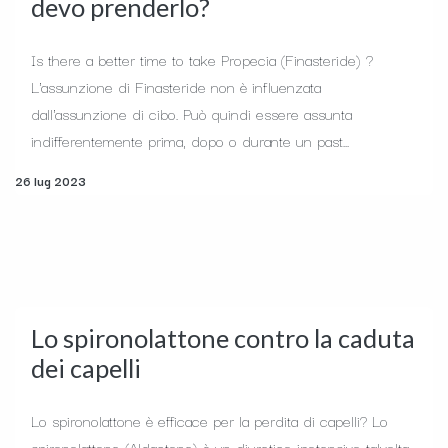
devo prenderlo?
Is there a better time to take Propecia (Finasteride) ?
L'assunzione di Finasteride non è influenzata
dall'assunzione di cibo. Può quindi essere assunta
indifferentemente prima, dopo o durante un past...
26 lug 2023
Lo spironolattone contro la caduta
dei capelli
Lo spironolattone è efficace per la perdita di capelli? Lo
spironolattone (Aldactone) è un diuretico ipotensivo talvolta