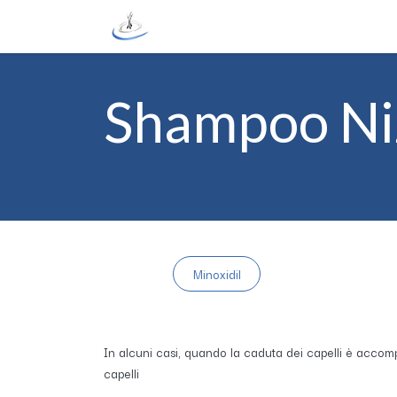
Passa al contenuto
Tour Guidato
Home
Strumentazi
Shampoo Ni
Minoxidil
In alcuni casi, quando la caduta dei capelli è accom
capelli