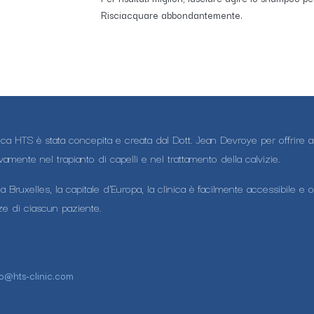
Risciacquare abbondantemente.
ica HTS è stata concepita e creata dal Dott. Jean Devroye per offrire ai 
vamente nel trapianto di capelli e nel trattamento della calvizie.
 a Bruxelles, la capitale d'Europa, la clinica è facilmente accessibile 
ze di ciascun paziente.
fo@hts-clinic.com