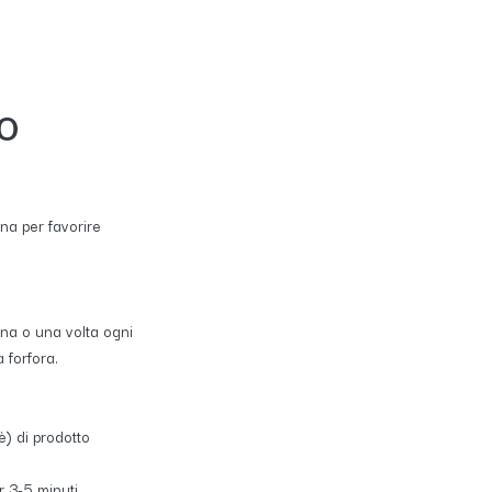
so
ana per favorire
ana o una volta ogni
 forfora.
è) di prodotto
r 3-5 minuti.