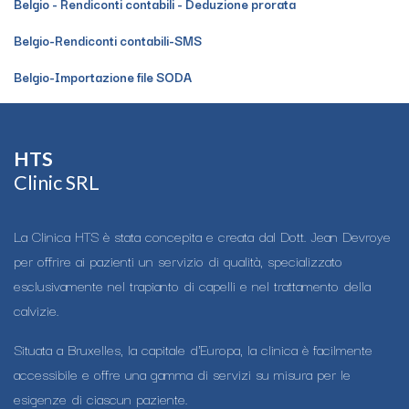
Belgio - Rendiconti contabili - Deduzione prorata
Belgio-Rendiconti contabili-SMS
Belgio-Importazione file SODA
HTS​
Clinic SRL
La Clinica HTS è stata concepita e creata dal Dott. Jean Devroye
per offrire ai pazienti un servizio di qualità, specializzato
esclusivamente nel trapianto di capelli e nel trattamento della
calvizie.
Situata a Bruxelles, la capitale d'Europa, la clinica è facilmente
accessibile e offre una gamma di servizi su misura per le
esigenze di ciascun paziente.