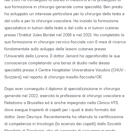
sua formazione in chirurgia generale come specialità. Ben presto
ha sviluppato un interesse particolare per la chirurgia della testa e
del collo e per la chirurgia vascolare. Ha iniziato la formazione
specialistica in tumori della testa e del collo e in tumori cutanei
presso l'Institut Jules Bordet nel 2018 e nel 2021. Ha completato la
sua formazione in chirurgia cervico-facciale con 6 mesi di ricerca
fondamentale sullo sviluppo delle lesioni cutanee presso
l'Università della Lorena. Il dottor Jenard ha approfondito le sue
conoscenze completando una borsa di studio nella stessa
specialità presso il Centre Hospitalier Universitaire Vaudois (CHUV -
Svizzera) nel reparto di chirurgia maxillo-facciale/OR
Dopo aver conseguito il diploma di specializzazione in chirurgia
generale nel 2022, esercita la professione di chirurgo vascolare e
flebotomo a Bruxelles ed è anche impegnato nella Clinica HTS,
dove esegue trapianti di capelli per i quali è stato formato dal
dottor Jean Devroye. Recentemente ha ottenuto la certificazione
di competenza in tricologia (la scienza dei capelli) dalla Società
Mondiale di Tricologia, che gli consente di occuparsi in modo