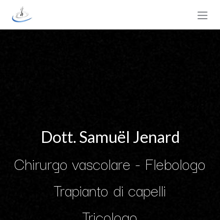
Passa al contenuto
Dott. Samuël Jenard
Chirurgo vascolare - Flebologo
Trapianto di capelli
Tricologo