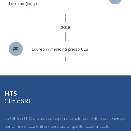
Lorraine (
leggi
)
2016
Laurea in medicina presso ULB
HTS​
Clinic SRL
La Clinica HTS è stata concepita e creata dal Dott. Jean Devroye
per offrire ai pazienti un servizio di qualità, specializzato