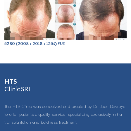
5280 (2008 + 2018 + 1254) FUE
HTS​
Clinic SRL
The HTS Clinic was conceived and created by Dr. Jean Devroye
to offer patients a quality service, specializing exclusively in hair
transplantation and baldness treatment.