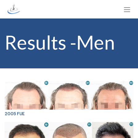
Skip to Content
Results -Men
2005 FUE